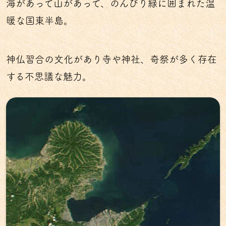
海があって山があって、のんびり緑に囲まれた温
暖な国東半島。
神仏習合の文化があり寺や神社、奇祭が多く存在
する不思議な魅力。