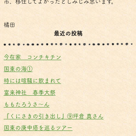
市、移住してよかったとしみじみ思います。
橘田
最近の投稿
今在家 コンチキチン
国東の海①
時には喧騒に飲まれて
富来神社 春季大祭
ももたろうさ〜ん
『くにさきの引き出し』⑨坪倉 真さん
国東の庚申塔を巡るツアー