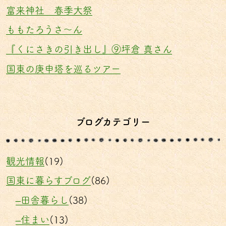
富来神社 春季大祭
ももたろうさ〜ん
『くにさきの引き出し』⑨坪倉 真さん
国東の庚申塔を巡るツアー
ブログカテゴリー
観光情報
(19)
国東に暮らすブログ
(86)
–田舎暮らし
(38)
–住まい
(13)