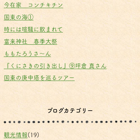
今在家 コンチキチン
国東の海①
時には喧騒に飲まれて
富来神社 春季大祭
ももたろうさ〜ん
『くにさきの引き出し』⑨坪倉 真さん
国東の庚申塔を巡るツアー
ブログカテゴリー
観光情報
(19)