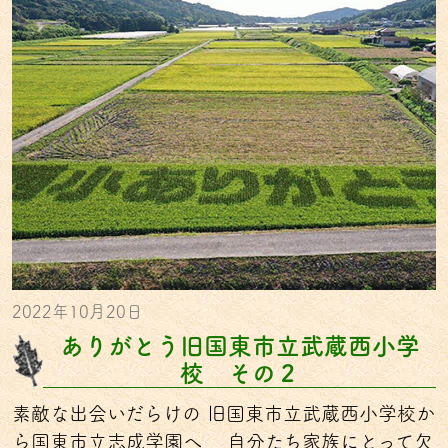
2022年10月20日
ありがとう旧国東市立武蔵西小学
校 その２
素敵な出会いだらけの 旧国東市立武蔵西小学校か
ら国東市立志成学園へ 自分たち家族にとって欠