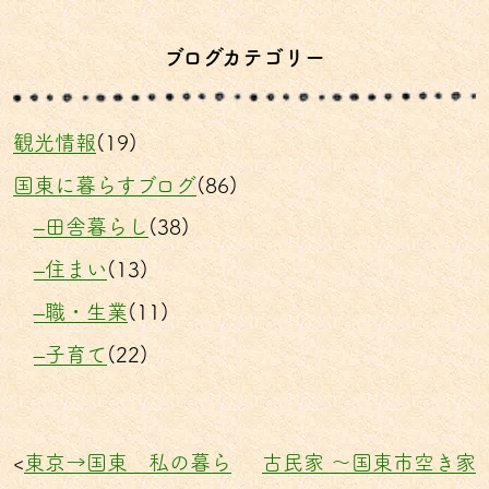
ブログカテゴリー
観光情報
(19)
国東に暮らすブログ
(86)
–田舎暮らし
(38)
–住まい
(13)
–職・生業
(11)
–子育て
(22)
<
東京→国東 私の暮ら
古民家 〜国東市空き家