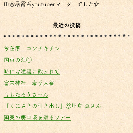
田舎暴露系youtuberマーダーでした☆
最近の投稿
今在家 コンチキチン
国東の海①
時には喧騒に飲まれて
富来神社 春季大祭
ももたろうさ〜ん
『くにさきの引き出し』⑨坪倉 真さん
国東の庚申塔を巡るツアー