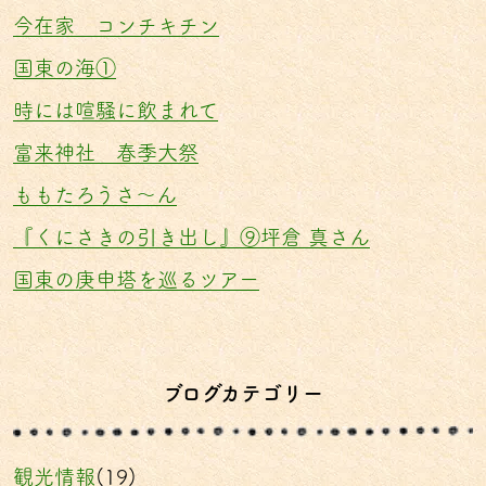
今在家 コンチキチン
国東の海①
時には喧騒に飲まれて
富来神社 春季大祭
ももたろうさ〜ん
『くにさきの引き出し』⑨坪倉 真さん
国東の庚申塔を巡るツアー
ブログカテゴリー
観光情報
(19)