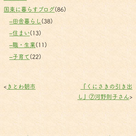
国東に暮らすブログ
(86)
–田舎暮らし
(38)
–住まい
(13)
–職・生業
(11)
–子育て
(22)
<
きとわ朝市
『くにさきの引き出
し』⑦河野則子さん
>