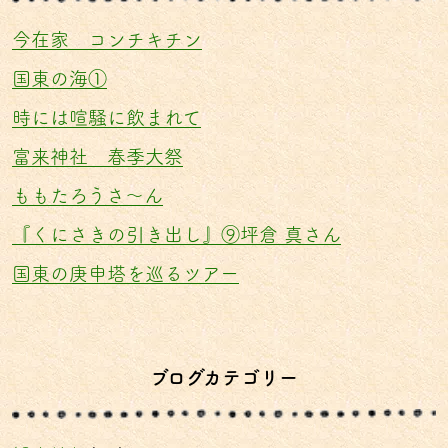
今在家 コンチキチン
国東の海①
時には喧騒に飲まれて
富来神社 春季大祭
ももたろうさ〜ん
『くにさきの引き出し』⑨坪倉 真さん
国東の庚申塔を巡るツアー
ブログカテゴリー