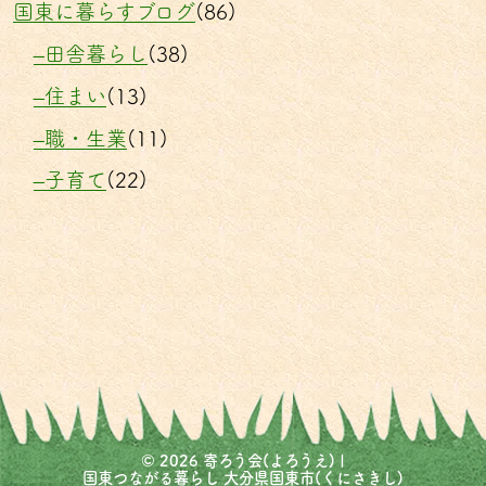
国東に暮らすブログ
(86)
–田舎暮らし
(38)
–住まい
(13)
–職・生業
(11)
–子育て
(22)
©
2026
寄ろう会(よろうえ) |
国東つながる暮らし 大分県国東市(くにさきし)