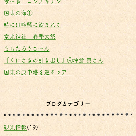
今在家 コンチキチン
国東の海①
時には喧騒に飲まれて
富来神社 春季大祭
ももたろうさ〜ん
『くにさきの引き出し』⑨坪倉 真さん
国東の庚申塔を巡るツアー
ブログカテゴリー
観光情報
(19)