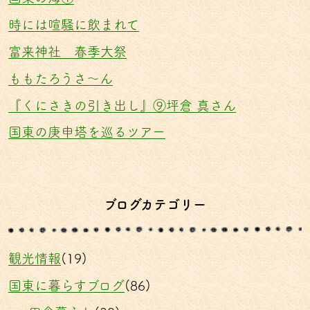
時には喧騒に飲まれて
富来神社 春季大祭
ももたろうさ〜ん
『くにさきの引き出し』⑨坪倉 真さん
国東の庚申塔を巡るツアー
ブログカテゴリー
観光情報
(19)
国東に暮らすブログ
(86)