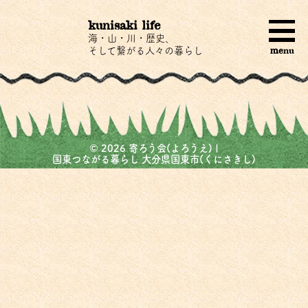
kunisaki life
海・山・川・歴史、
menu
そして繋がる人々の暮らし
©
2026
寄ろう会(よろうえ) |
国東つながる暮らし 大分県国東市(くにさきし)