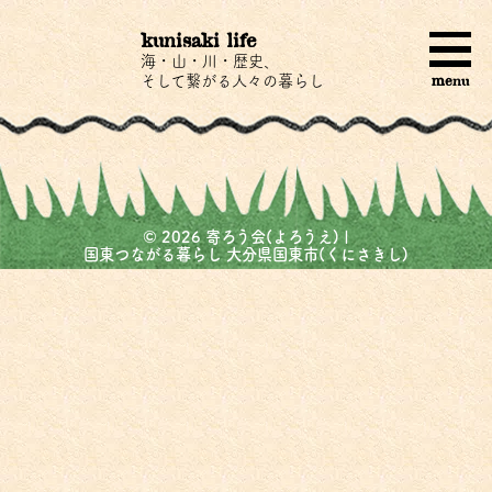
kunisaki life
海・山・川・歴史、
menu
そして繋がる人々の暮らし
©
2026
寄ろう会(よろうえ) |
国東つながる暮らし 大分県国東市(くにさきし)